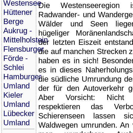
Westensee
Die Westenseeregion i
Hüttener
Radwander- und Wandergeb
Berge
Wälder und Seen liegen
Aukrug -
hügeliger Moränenlandsch
Mittelholstein
der letzten Eiszeit entstan
Flensburger
die auf manchen Strecken z
Förde -
haben es in sich! Besonder
Schlei
es in dieses Naherholungsg
Hamburger
die südliche Umrundung d
Umland
der für den Autoverkehr g
Kieler
Aber Vorsicht: Nicht 
Umland
respektieren das Verb
Lübecker
Schierenseen lassen s
Umland
Waldwegen umrunden. An v