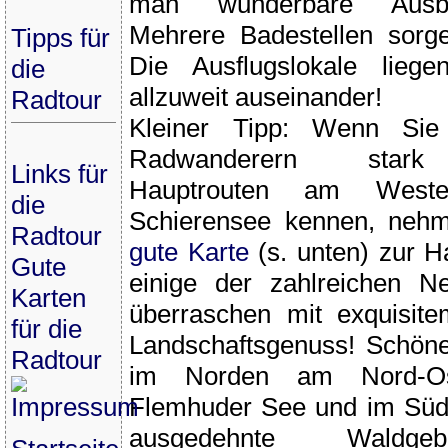
man wunderbare Ausbl
Mehrere Badestellen sorg
Tipps für
Die Ausflugslokale liege
die
allzuweit auseinander!
Radtour
Kleiner Tipp: Wenn Si
Radwanderern stark f
Links für
Hauptrouten am Wes
die
Schierensee kennen, nehm
Radtour
gute Karte
(s. unten) zur 
Gute
einige der zahlreichen N
Karten
überraschen mit exquisi
für die
Landschaftsgenuss! Schöne
Radtour
im Norden am Nord-Os
Impressum
Flemhuder See und im Süd
ausgedehnte Waldge