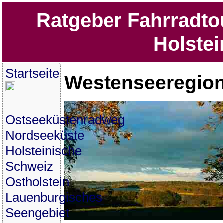
Ratgeber Fahrradto
Holstei
Startseite
Westenseeregio
Ostseeküstenradweg
Nordseeküste
Holsteinische
Schweiz
Ostholstein
Lauenburgisches
Seengebiet