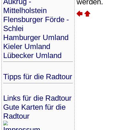
Aukrug -
werden.
Mittelholstein
Flensburger Förde -
Schlei
Hamburger Umland
Kieler Umland
Lübecker Umland
Tipps für die Radtour
Links für die Radtour
Gute Karten für die
Radtour
Impressum