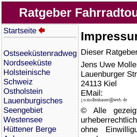
Ratgeber Fahrradtou
Startseite
Impressu
Dieser Ratgeber 
Ostseeküstenradweg
Nordseeküste
Jens Uwe Mollen
Holsteinische
Lauenburger Str
Schweiz
24113 Kiel
Ostholstein
EMail:
Lauenburgisches
Seengebiet
© Alle gezeig
Westensee
urheberrechtlic
Hüttener Berge
ohne Einwilli